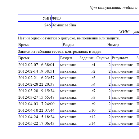
При отсутствии подписи 
УИН
ФИО
246
Хомякова Яна
"УИН" - уни
Нет ни одной отметки о допуске, выполнении или защите.
Время
Раздел
Номер
Записи из таблицы тестов, контрольных и задач
Время
Раздел
Задание
Оценка
Результат
З
2012-02-07 16:38:01
механика
л1
2
выполнение
П
2012-02-14 19:38:51
механика
л2
2
выполнение
П
2012-02-21 16:23:57
механика
л3
1
выполнение
П
2012-02-28 22:20:38
механика
л4
2
выполнение
П
2012-03-20 19:15:34
механика
л7
2
выполнение
П
2012-03-27 15:55:48
механика
л8
1
выполнение
П
2012-04-03 17:24:00
механика
л9
2
выполнение
П
2012-04-10 22:07:44
механика
л10
2
выполнение
П
2012-04-24 15:18:24
механика
л12
2
выполнение
П
2012-05-22 17:06:43
механика
л14
2
выполнение
П