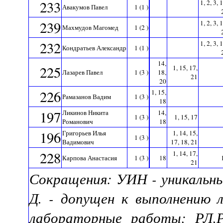
233
1, 2, 3, 
Авакумов Павел
1 (1 )
239
1, 2, 3, 
Махмудов Магомед
1 (2 )
232
1, 2, 3, 
Кондратьев Александр
1 (1 )
14,
225
1, 15, 17,
Лазарев Павел
1 (3 )
18,
21
20
226
1, 15,
Рамазанов Вадим
1 (3 )
18
197
Ликинов Никита
14,
1 (3 )
1, 15, 17
Романович
18
196
Григорьев Илья
1, 14, 15,
1 (3 )
Вадимович
17, 18, 21
228
1, 14, 17,
Карпова Анастасия
1 (3 )
18
21
Сокращения: УИН - уникальны
Д. - допущен к выполнению 
лабораторные работы; РЛ,Р