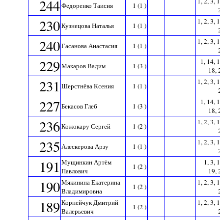
244
1, 2, 3, 
Федоренко Таисия
1 (1 )
230
1, 2, 3, 
Кузнецова Наталья
1 (1 )
240
1, 2, 3, 
Гасанова Анастасия
1 (1 )
229
1, 14, 1
Макаров Вадим
1 (3 )
18, 
231
1, 2, 3, 
Шерстнёва Ксения
1 (1 )
227
1, 14, 1
Бекасов Глеб
1 (3 )
18, 
236
1, 2, 3, 
Кожокару Сергей
1 (2 )
235
1, 2, 3, 
Алескерова Арзу
1 (1 )
191
Мущинкин Артём
1, 3, 
1 (2 )
Павлович
19, 
190
Мякинина Екатерина
1, 2, 3, 
1 (2 )
Владимировна
189
Корнейчук Дмитрий
1, 2, 3, 
1 (2 )
Валерьевич