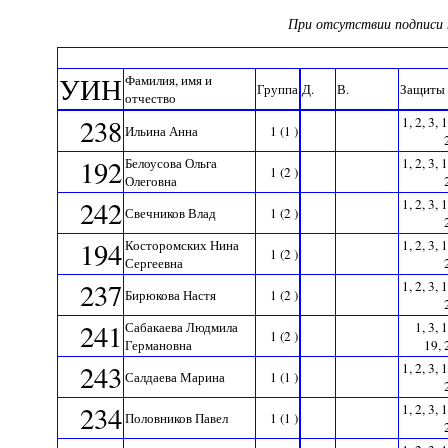
При отсутствии подписи 
УИН
Фамилия, имя и
Группа
Д.
В.
Защиты
отчество
238
1, 2, 3, 
Ильина Анна
1 (1 )
192
Белоусова Ольга
1, 2, 3, 
1 (2 )
Олеговна
242
1, 2, 3, 
Свечников Влад
1 (2 )
194
Косторомских Нина
1, 2, 3, 
1 (2 )
Сергеевна
237
1, 2, 3, 
Бирюкова Настя
1 (2 )
241
Сабакаева Людмила
1, 3, 
1 (2 )
Германовна
19, 
243
1, 2, 3, 
Салдаева Марина
1 (1 )
234
1, 2, 3, 
Половников Павел
1 (1 )